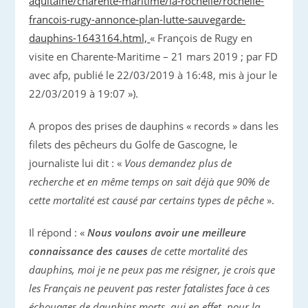
aquitaine/charente-maritime/la-rochelle/rochelle-
francois-rugy-annonce-plan-lutte-sauvegarde-
dauphins-1643164.html,
« François de Rugy en
visite en Charente-Maritime – 21 mars 2019 ; par FD
avec afp, publié le 22/03/2019 à 16:48, mis à jour le
22/03/2019 à 19:07 »).
A propos des prises de dauphins « records » dans les
filets des pêcheurs du Golfe de Gascogne, le
journaliste lui dit : «
Vous demandez plus de
recherche et en même temps on sait déjà que 90% de
cette mortalité est causé par certains types de pêche
».
Il répond : «
Nous voulons avoir une meilleure
connaissance des causes
de cette mortalité des
dauphins, moi je ne peux pas me résigner, je crois que
les Français ne peuvent pas rester fatalistes face à ces
échouages de dauphins morts, qui en effet, pour la