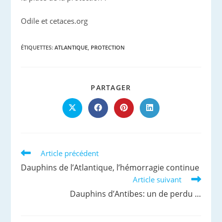
Odile et cetaces.org
ÉTIQUETTES
:
ATLANTIQUE
,
PROTECTION
PARTAGER
PARTAGER
CE
CONTENU
Ouvrir
Ouvrir
Ouvrir
Ouvrir
dans
dans
dans
dans
une
une
une
une
autre
autre
autre
autre
fenêtre
fenêtre
fenêtre
fenêtre
Read
Article précédent
more
Dauphins de l’Atlantique, l’hémorragie continue
articles
Article suivant
Dauphins d’Antibes: un de perdu …