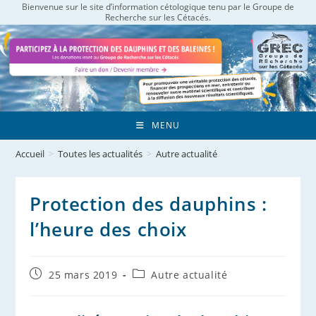
Bienvenue sur le site d’information cétologique tenu par le Groupe de
Skip
Recherche sur les Cétacés.
to
content
MENU
Accueil
>
Toutes les actualités
>
Autre actualité
Protection des dauphins :
l’heure des choix
Publication
Post
25 mars 2019
Autre actualité
publiée :
category: