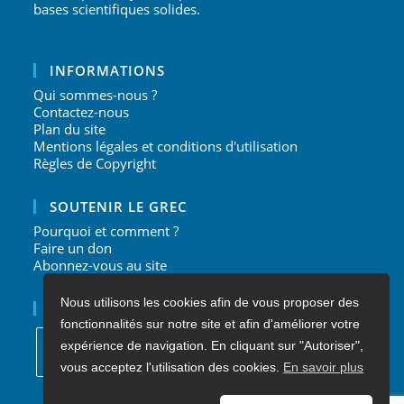
bases scientifiques solides.
INFORMATIONS
Qui sommes-nous ?
Contactez-nous
Plan du site
Mentions légales et conditions d'utilisation
Règles de Copyright
SOUTENIR LE GREC
Pourquoi et comment ?
Faire un don
Abonnez-vous au site
Nous utilisons les cookies afin de vous proposer des
NOUS SUIVRE
fonctionnalités sur notre site et afin d'améliorer votre
expérience de navigation. En cliquant sur "Autoriser",
vous acceptez l'utilisation des cookies.
En savoir plus
S’ouvre
S’ouvre
S’ouvre
S’ouvre
dans
dans
dans
dans