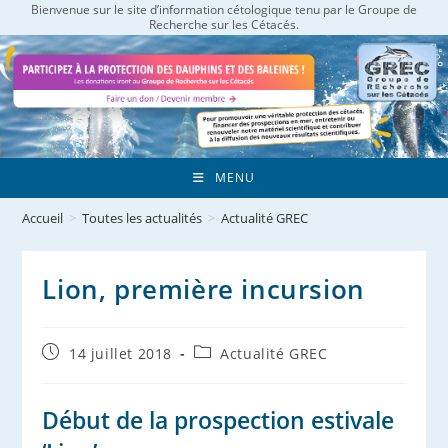
Bienvenue sur le site d’information cétologique tenu par le Groupe de
Skip
Recherche sur les Cétacés.
to
content
MENU
Accueil
>
Toutes les actualités
>
Actualité GREC
Lion, première incursion
Publication
Post
14 juillet 2018
Actualité GREC
publiée :
category:
Début de la prospection estivale