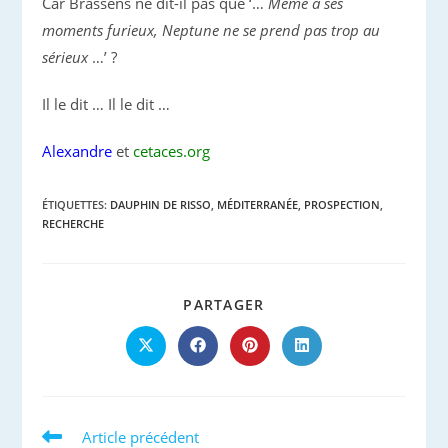
Car Brassens ne dit-il pas que ‘…
Même à ses
moments furieux, Neptune ne se prend pas trop au
sérieux
…’ ?
Il le dit … Il le dit …
Alexandre
et
cetaces.org
ÉTIQUETTES
:
DAUPHIN DE RISSO
,
MÉDITERRANÉE
,
PROSPECTION
,
RECHERCHE
PARTAGER
PARTAGER
CE
CONTENU
Ouvrir
Ouvrir
Ouvrir
Ouvrir
dans
dans
dans
dans
une
une
une
une
autre
autre
autre
autre
fenêtre
fenêtre
fenêtre
fenêtre
Read
Article précédent