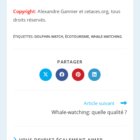
Copyright
: Alexandre Gannier et cetaces.org, tous
droits réservés.
ÉTIQUETTES
:
DOLPHIN-WATCH
,
ÉCOTOURISME
,
WHALE-WATCHING
PARTAGER
PARTAGER
CE
CONTENU
Ouvrir
Ouvrir
Ouvrir
Ouvrir
dans
dans
dans
dans
une
une
une
une
autre
autre
autre
autre
fenêtre
fenêtre
fenêtre
fenêtre
Read
Article suivant
more
Whale-watching: quelle qualité ?
articles
VOUS DEVRIEZ ÉGALEMENT AIMER