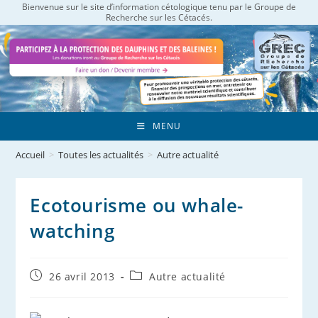
Bienvenue sur le site d’information cétologique tenu par le Groupe de
Skip
Recherche sur les Cétacés.
to
content
MENU
Accueil
>
Toutes les actualités
>
Autre actualité
Ecotourisme ou whale-
watching
Publication
Post
26 avril 2013
Autre actualité
publiée :
category: