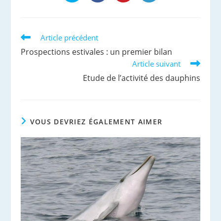
dans
dans
dans
dans
une
une
une
une
autre
autre
autre
autre
fenêtre
fenêtre
fenêtre
fenêtre
Read
Article précédent
more
Prospections estivales : un premier bilan
articles
Article suivant
Etude de l’activité des dauphins
VOUS DEVRIEZ ÉGALEMENT AIMER