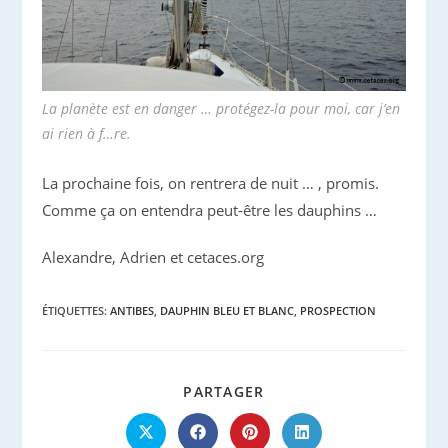
La planète est en danger … protégez-la pour moi, car j’en
ai rien à f…re.
La prochaine fois, on rentrera de nuit … , promis.
Comme ça on entendra peut-être les dauphins …
Alexandre, Adrien et cetaces.org
ÉTIQUETTES
:
ANTIBES
,
DAUPHIN BLEU ET BLANC
,
PROSPECTION
PARTAGER
PARTAGER
CE
CONTENU
Ouvrir
Ouvrir
Ouvrir
Ouvrir