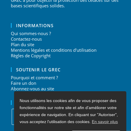
bases scientifiques solides.
INFORMATIONS
Qui sommes-nous ?
Contactez-nous
Plan du site
Mentions légales et conditions d'utilisation
Règles de Copyright
SOUTENIR LE GREC
Pourquoi et comment ?
Faire un don
Abonnez-vous au site
Nous utilisons les cookies afin de vous proposer des
NOUS SUIVRE
fonctionnalités sur notre site et afin d'améliorer votre
expérience de navigation. En cliquant sur "Autoriser",
vous acceptez l'utilisation des cookies.
En savoir plus
S’ouvre
S’ouvre
S’ouvre
S’ouvre