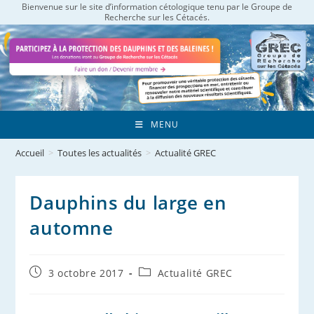
Bienvenue sur le site d’information cétologique tenu par le Groupe de
Skip
Recherche sur les Cétacés.
to
content
MENU
Accueil
>
Toutes les actualités
>
Actualité GREC
Dauphins du large en
automne
Publication
Post
3 octobre 2017
Actualité GREC
publiée :
category: