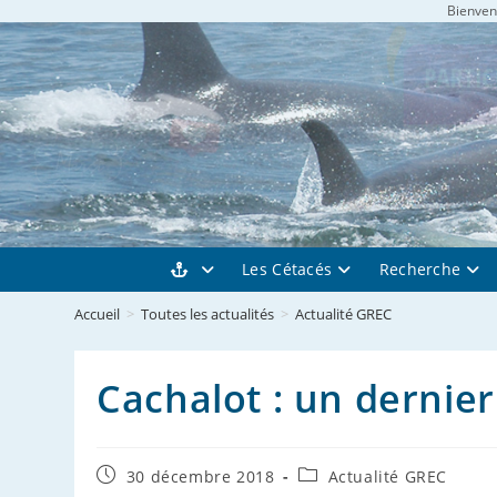
Bienvenu
Skip
to
content
Les Cétacés
Recherche
Accueil
>
Toutes les actualités
>
Actualité GREC
Cachalot : un dernier
Publication
Post
30 décembre 2018
Actualité GREC
publiée :
category: