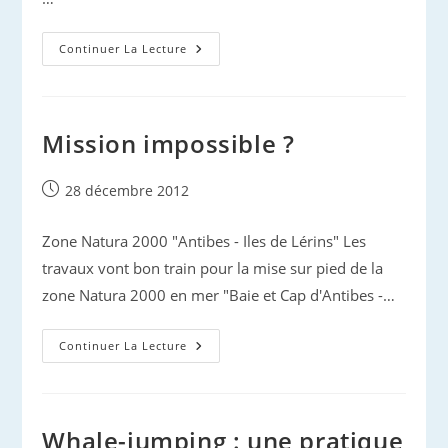
Impacts
Continuer La Lecture
Sonores
Sur
Les
Mammifères
Marins
Mission impossible ?
Publication
28 décembre 2012
publiée :
Zone Natura 2000 "Antibes - Iles de Lérins" Les
travaux vont bon train pour la mise sur pied de la
zone Natura 2000 en mer "Baie et Cap d'Antibes -…
Mission
Continuer La Lecture
Impossible
?
Whale-jumping : une pratique