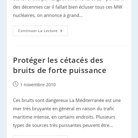
des décennies car il fallait bien écluser tous ces MW
nucléaires, on annonce à grand…
Les
Continuer La Lecture
Dauphins
Sont-
Ils
Grenello-
Compatibles
?
Protéger les cétacés des
bruits de forte puissance
Publication
1 novembre 2010
publiée :
Ces bruits sont dangereux La Méditerranée est une
mer très bruyante en général en raison du trafic
maritime intense, en certains endroits. Plusieurs
types de sources très puissantes peuvent être…