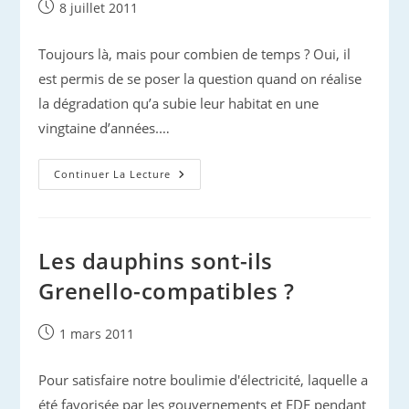
Publication
8 juillet 2011
publiée :
Toujours là, mais pour combien de temps ? Oui, il
est permis de se poser la question quand on réalise
la dégradation qu’a subie leur habitat en une
vingtaine d’années.…
En
Continuer La Lecture
2030,
Encore
Des
Dauphins
Près
D’Antibes
Les dauphins sont-ils
?
Grenello-compatibles ?
Publication
1 mars 2011
publiée :
Pour satisfaire notre boulimie d'électricité, laquelle a
été favorisée par les gouvernements et EDF pendant