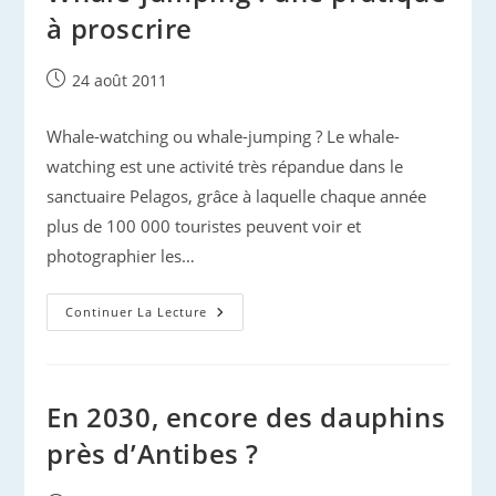
à proscrire
Publication
24 août 2011
publiée :
Whale-watching ou whale-jumping ? Le whale-
watching est une activité très répandue dans le
sanctuaire Pelagos, grâce à laquelle chaque année
plus de 100 000 touristes peuvent voir et
photographier les…
Whale-
Continuer La Lecture
Jumping
:
Une
Pratique
À
Proscrire
En 2030, encore des dauphins
près d’Antibes ?