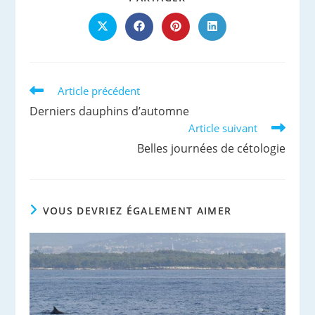
CE
CONTENU
Ouvrir
Ouvrir
Ouvrir
Ouvrir
dans
dans
dans
dans
une
une
une
une
autre
autre
autre
autre
fenêtre
fenêtre
fenêtre
fenêtre
Read
Article précédent
more
Derniers dauphins d’automne
articles
Article suivant
Belles journées de cétologie
VOUS DEVRIEZ ÉGALEMENT AIMER