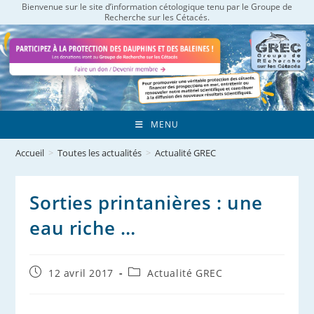
Bienvenue sur le site d’information cétologique tenu par le Groupe de
Skip
Recherche sur les Cétacés.
to
content
MENU
Accueil
>
Toutes les actualités
>
Actualité GREC
Sorties printanières : une
eau riche …
Publication
Post
12 avril 2017
Actualité GREC
publiée :
category: