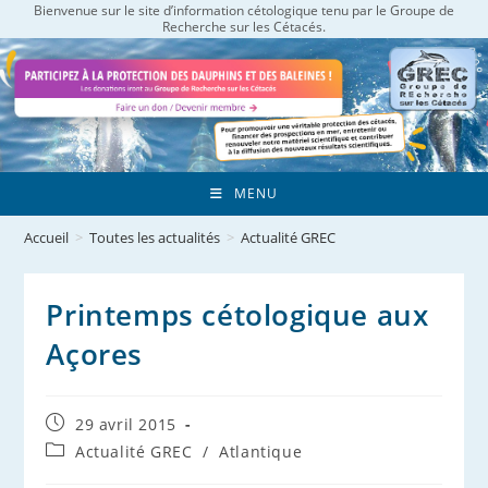
Bienvenue sur le site d’information cétologique tenu par le Groupe de
Skip
Recherche sur les Cétacés.
to
content
MENU
Accueil
>
Toutes les actualités
>
Actualité GREC
Printemps cétologique aux
Açores
Publication
29 avril 2015
publiée :
Post
Actualité GREC
/
Atlantique
category: