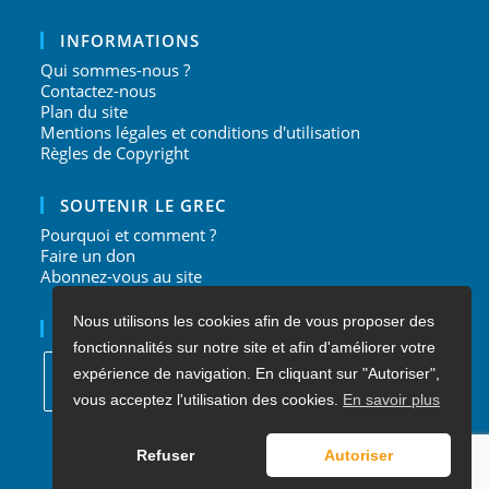
INFORMATIONS
Qui sommes-nous ?
Contactez-nous
Plan du site
Mentions légales et conditions d'utilisation
Règles de Copyright
SOUTENIR LE GREC
Pourquoi et comment ?
Faire un don
Abonnez-vous au site
Nous utilisons les cookies afin de vous proposer des
NOUS SUIVRE
fonctionnalités sur notre site et afin d'améliorer votre
expérience de navigation. En cliquant sur "Autoriser",
vous acceptez l'utilisation des cookies.
En savoir plus
S’ouvre
S’ouvre
S’ouvre
S’ouvre
dans
dans
dans
dans
Refuser
Autoriser
un
un
un
un
nouvel
nouvel
nouvel
nouvel