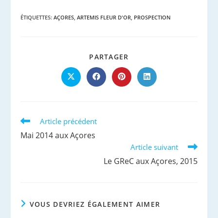
ÉTIQUETTES
:
AÇORES
,
ARTEMIS FLEUR D'OR
,
PROSPECTION
PARTAGER
PARTAGER
CE
CONTENU
Ouvrir
Ouvrir
Ouvrir
Ouvrir
dans
dans
dans
dans
une
une
une
une
autre
autre
autre
autre
fenêtre
fenêtre
fenêtre
fenêtre
Read
Article précédent
more
Mai 2014 aux Açores
articles
Article suivant
Le GReC aux Açores, 2015
VOUS DEVRIEZ ÉGALEMENT AIMER