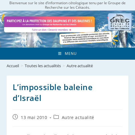
Bienvenue sur le site d’information cétologique tenu par le Groupe de
Skip
Recherche sur les Cétacés.
to
content
MENU
Accueil
>
Toutes les actualités
>
Autre actualité
L’impossible baleine
d’Israël
Publication
Post
13 mai 2010
Autre actualité
publiée :
category: