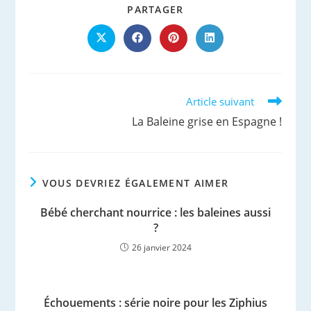
PARTAGER
PARTAGER
CE
CONTENU
Ouvrir
Ouvrir
Ouvrir
Ouvrir
dans
dans
dans
dans
une
une
une
une
autre
autre
autre
autre
fenêtre
fenêtre
fenêtre
fenêtre
Read
Article suivant
more
La Baleine grise en Espagne !
articles
VOUS DEVRIEZ ÉGALEMENT AIMER
Bébé cherchant nourrice : les baleines aussi
?
26 janvier 2024
Échouements : série noire pour les Ziphius