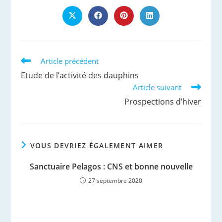
CE
CONTENU
Ouvrir
Ouvrir
Ouvrir
Ouvrir
dans
dans
dans
dans
une
une
une
une
autre
autre
autre
autre
fenêtre
fenêtre
fenêtre
fenêtre
Read
Article précédent
more
Etude de l’activité des dauphins
articles
Article suivant
Prospections d’hiver
VOUS DEVRIEZ ÉGALEMENT AIMER
Sanctuaire Pelagos : CNS et bonne nouvelle
27 septembre 2020