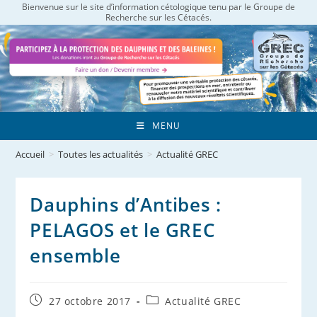
Bienvenue sur le site d’information cétologique tenu par le Groupe de
Skip
Recherche sur les Cétacés.
to
content
MENU
Accueil
>
Toutes les actualités
>
Actualité GREC
Dauphins d’Antibes :
PELAGOS et le GREC
ensemble
Publication
Post
27 octobre 2017
Actualité GREC
publiée :
category: