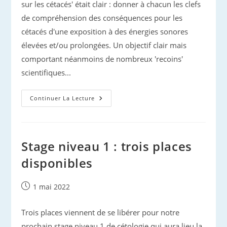
sur les cétacés' était clair : donner à chacun les clefs
de compréhension des conséquences pour les
cétacés d'une exposition à des énergies sonores
élevées et/ou prolongées. Un objectif clair mais
comportant néanmoins de nombreux 'recoins'
scientifiques...
Pollutions
Continuer La Lecture
Sonores
Et
Cétacés
Stage niveau 1 : trois places
disponibles
Publication
1 mai 2022
publiée :
Trois places viennent de se libérer pour notre
prochain stage niveau 1 de cétologie qui aura lieu la