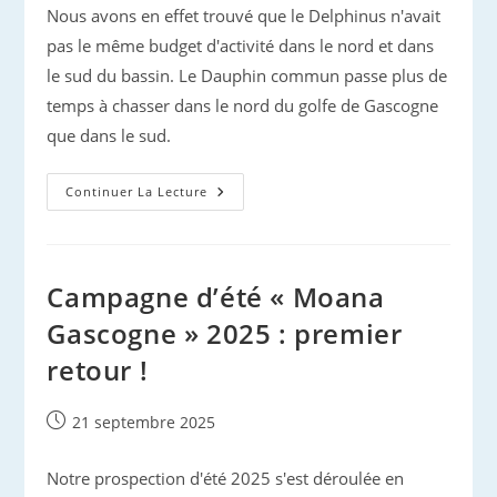
Nous avons en effet trouvé que le Delphinus n'avait
pas le même budget d'activité dans le nord et dans
le sud du bassin. Le Dauphin commun passe plus de
temps à chasser dans le nord du golfe de Gascogne
que dans le sud.
Conférence
Continuer La Lecture
De
L’European
Cetacean
Society
À
Dundee
Campagne d’été « Moana
Gascogne » 2025 : premier
retour !
Publication
21 septembre 2025
publiée :
Notre prospection d'été 2025 s'est déroulée en