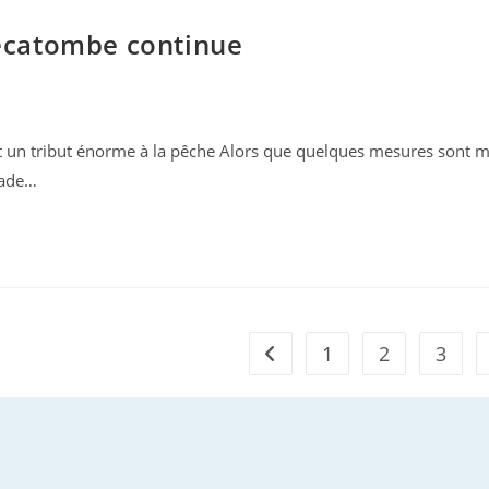
hécatombe continue
un tribut énorme à la pêche Alors que quelques mesures sont m
çade…
1
2
3
Go to the previous page