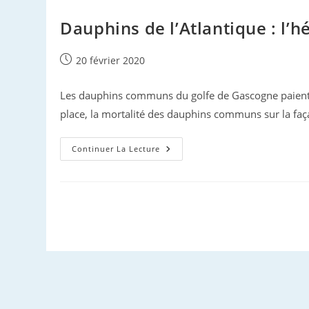
Va-
T-
On
Dauphins de l’Atlantique : l’
?
Publication
20 février 2020
publiée :
Les dauphins communs du golfe de Gascogne paient 
place, la mortalité des dauphins communs sur la fa
Dauphins
Continuer La Lecture
De
L’Atlantique
:
L’hécatombe
Continue