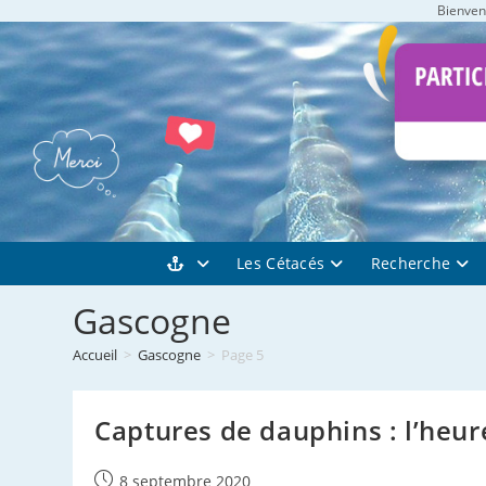
Bienvenu
Skip
to
content
Les Cétacés
Recherche
Gascogne
Accueil
>
Gascogne
>
Page 5
Captures de dauphins : l’heur
Publication
8 septembre 2020