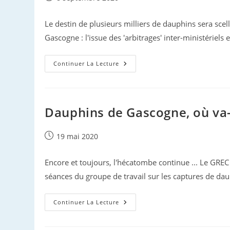
publiée :
Le destin de plusieurs milliers de dauphins sera scel
Gascogne : l'issue des 'arbitrages' inter-ministériels
Captures
Continuer La Lecture
De
Dauphins
:
L’heure
Des
Choix
Dauphins de Gascogne, où va-
Publication
19 mai 2020
publiée :
Encore et toujours, l'hécatombe continue ... Le GREC 
séances du groupe de travail sur les captures de da
Dauphins
Continuer La Lecture
De
Gascogne,
Où