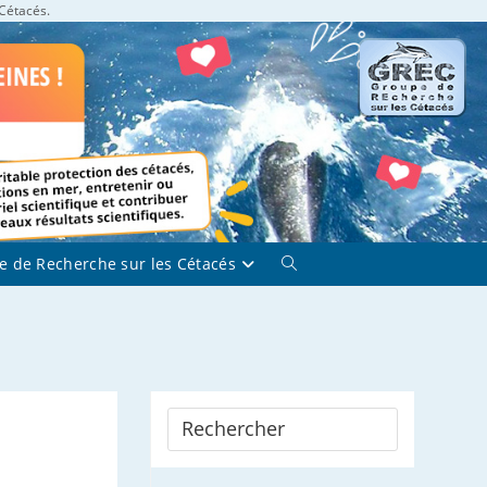
 Cétacés.
e de Recherche sur les Cétacés
Toggle
website
search