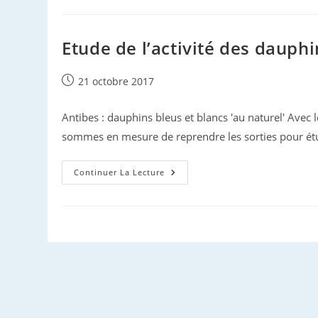
:
À
L’ouest
Du
Portugal
Etude de l’activité des dauphi
Publication
21 octobre 2017
publiée :
Antibes : dauphins bleus et blancs 'au naturel' Avec
sommes en mesure de reprendre les sorties pour é
Etude
Continuer La Lecture
De
L’activité
Des
Dauphins