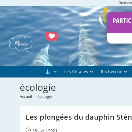
Bienvenu
Skip
to
content
Les Cétacés
Recherche
écologie
Accueil
>
écologie
Les plongées du dauphin Stén
Publication
18 avril 2021