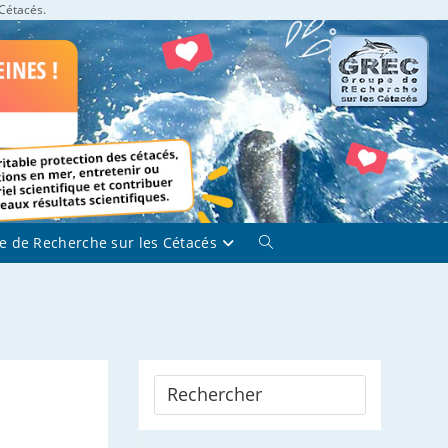
 Cétacés.
e de Recherche sur les Cétacés
Toggle
website
search