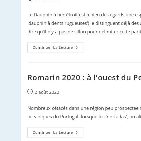
publiée :
Le Dauphin à bec étroit est à bien des égards une es
'dauphin à dents rugueuses') le distinguent déjà des
dire qu'il n'y a pas de sillon pour délimiter cette par
Les
Continuer La Lecture
Plongées
Du
Dauphin
Sténo
…
Enfin
Romarin 2020 : à l’ouest du P
Révélées
!
Publication
2 août 2020
publiée :
Nombreux cétacés dans une région peu prospectée O
océaniques du Portugal: lorsque les 'nortadas', ou al
Romarin
Continuer La Lecture
2020